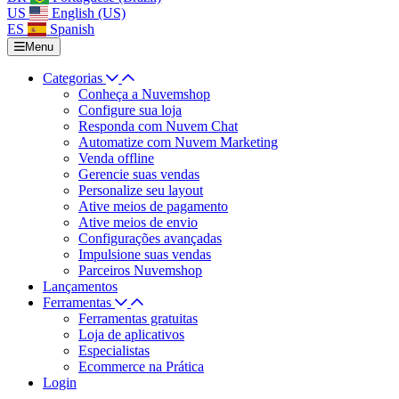
US
English (US)
ES
Spanish
Menu
Categorias
Conheça a Nuvemshop
Configure sua loja
Responda com Nuvem Chat
Automatize com Nuvem Marketing
Venda offline
Gerencie suas vendas
Personalize seu layout
Ative meios de pagamento
Ative meios de envio
Configurações avançadas
Impulsione suas vendas
Parceiros Nuvemshop
Lançamentos
Ferramentas
Ferramentas gratuitas
Loja de aplicativos
Especialistas
Ecommerce na Prática
Login