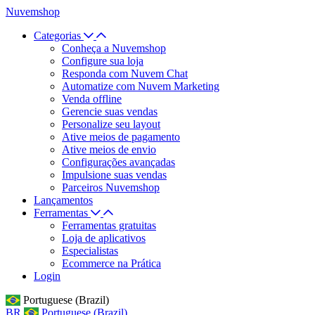
Nuvemshop
Categorias
Conheça a Nuvemshop
Configure sua loja
Responda com Nuvem Chat
Automatize com Nuvem Marketing
Venda offline
Gerencie suas vendas
Personalize seu layout
Ative meios de pagamento
Ative meios de envio
Configurações avançadas
Impulsione suas vendas
Parceiros Nuvemshop
Lançamentos
Ferramentas
Ferramentas gratuitas
Loja de aplicativos
Especialistas
Ecommerce na Prática
Login
Portuguese (Brazil)
BR
Portuguese (Brazil)