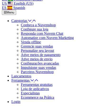
US
English (US)
ES
Spanish
Menu
Categorias
Conheça a Nuvemshop
Configure sua loja
Responda com Nuvem Chat
Automatize com Nuvem Marketing
Venda offline
Gerencie suas vendas
Personalize seu layout
Ative meios de pagamento
Ative meios de envio
Configurações avançadas
Impulsione suas vendas
Parceiros Nuvemshop
Lançamentos
Ferramentas
Ferramentas gratuitas
Loja de aplicativos
Especialistas
Ecommerce na Prática
Login