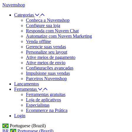
Nuvemshop
Categorias
Conheça a Nuvemshop
Configure sua loja
Responda com Nuvem Chat
Automatize com Nuvem Marketing
Venda offline
Gerencie suas vendas
Personalize seu layout
Ative meios de pagamento
Ative meios de envio
Configurações avançadas
Impulsione suas vendas
Parceiros Nuvemshop
Lançamentos
Ferramentas
Ferramentas gratuitas
Loja de aplicativos
Especialistas
Ecommerce na Prática
Login
Portuguese (Brazil)
BR
Portuguese (Brazil)