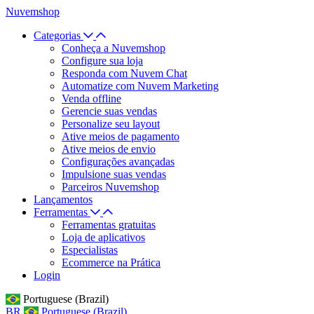
Nuvemshop
Categorias
Conheça a Nuvemshop
Configure sua loja
Responda com Nuvem Chat
Automatize com Nuvem Marketing
Venda offline
Gerencie suas vendas
Personalize seu layout
Ative meios de pagamento
Ative meios de envio
Configurações avançadas
Impulsione suas vendas
Parceiros Nuvemshop
Lançamentos
Ferramentas
Ferramentas gratuitas
Loja de aplicativos
Especialistas
Ecommerce na Prática
Login
Portuguese (Brazil)
BR
Portuguese (Brazil)