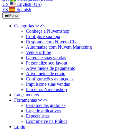
US
English (US)
ES
Spanish
Menu
Categorias
Conheça a Nuvemshop
Configure sua loja
Responda com Nuvem Chat
Automatize com Nuvem Marketing
Venda offline
Gerencie suas vendas
Personalize seu layout
Ative meios de pagamento
Ative meios de envio
Configurações avançadas
Impulsione suas vendas
Parceiros Nuvemshop
Lançamentos
Ferramentas
Ferramentas gratuitas
Loja de aplicativos
Especialistas
Ecommerce na Prática
Login