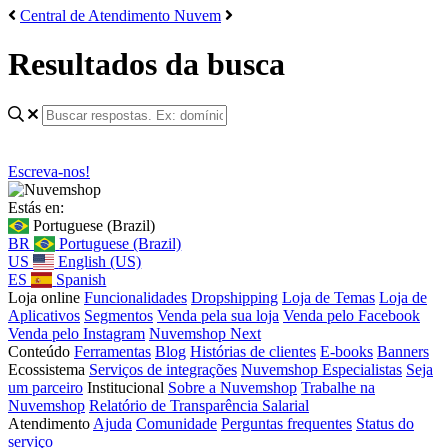
Central de Atendimento Nuvem
Resultados da busca
Escreva-nos!
Estás en:
Portuguese (Brazil)
BR
Portuguese (Brazil)
US
English (US)
ES
Spanish
Loja online
Funcionalidades
Dropshipping
Loja de Temas
Loja de
Aplicativos
Segmentos
Venda pela sua loja
Venda pelo Facebook
Venda pelo Instagram
Nuvemshop Next
Conteúdo
Ferramentas
Blog
Histórias de clientes
E-books
Banners
Ecossistema
Serviços de integrações
Nuvemshop Especialistas
Seja
um parceiro
Institucional
Sobre a Nuvemshop
Trabalhe na
Nuvemshop
Relatório de Transparência Salarial
Atendimento
Ajuda
Comunidade
Perguntas frequentes
Status do
serviço