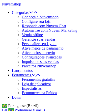
Nuvemshop
Categorias
Conheça a Nuvemshop
Configure sua loja
Responda com Nuvem Chat
Automatize com Nuvem Marketing
Venda offline
Gerencie suas vendas
Personalize seu layout
Ative meios de pagamento
Ative meios de envio
Configurações avançadas
Impulsione suas vendas
Parceiros Nuvemshop
Lançamentos
Ferramentas
Ferramentas gratuitas
Loja de aplicativos
Especialistas
Ecommerce na Prática
Login
Portuguese (Brazil)
BR
Portuguese (Brazil)