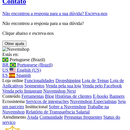
Contato
Não encontrou a resposta para a sua dúvida? Escreva-nos
Não encontrou a resposta para a sua dúvida?
Clique abaixo e escreva-nos
Estás en:
Portuguese (Brazil)
BR
Portuguese (Brazil)
US
English (US)
ES
Spanish
Loja online
Funcionalidades
Dropshipping
Loja de Temas
Loja de
Aplicativos
Segmentos
Venda pela sua loja
Venda pelo Facebook
Venda pelo Instagram
Nuvemshop Next
Conteúdo
Ferramentas
Blog
Histórias de clientes
E-books
Banners
Ecossistema
Serviços de integrações
Nuvemshop Especialistas
Seja
um parceiro
Institucional
Sobre a Nuvemshop
Trabalhe na
Nuvemshop
Relatório de Transparência Salarial
Atendimento
Ajuda
Comunidade
Perguntas frequentes
Status do
serviço