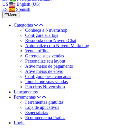
US
English (US)
ES
Spanish
Menu
Categorias
Conheça a Nuvemshop
Configure sua loja
Responda com Nuvem Chat
Automatize com Nuvem Marketing
Venda offline
Gerencie suas vendas
Personalize seu layout
Ative meios de pagamento
Ative meios de envio
Configurações avançadas
Impulsione suas vendas
Parceiros Nuvemshop
Lançamentos
Ferramentas
Ferramentas gratuitas
Loja de aplicativos
Especialistas
Ecommerce na Prática
Login