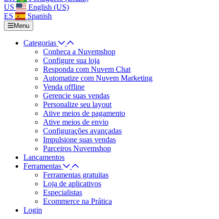
US
English (US)
ES
Spanish
Menu
Categorias
Conheça a Nuvemshop
Configure sua loja
Responda com Nuvem Chat
Automatize com Nuvem Marketing
Venda offline
Gerencie suas vendas
Personalize seu layout
Ative meios de pagamento
Ative meios de envio
Configurações avançadas
Impulsione suas vendas
Parceiros Nuvemshop
Lançamentos
Ferramentas
Ferramentas gratuitas
Loja de aplicativos
Especialistas
Ecommerce na Prática
Login