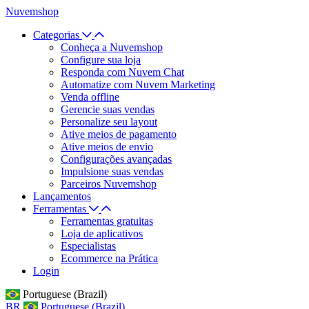
Nuvemshop
Categorias
Conheça a Nuvemshop
Configure sua loja
Responda com Nuvem Chat
Automatize com Nuvem Marketing
Venda offline
Gerencie suas vendas
Personalize seu layout
Ative meios de pagamento
Ative meios de envio
Configurações avançadas
Impulsione suas vendas
Parceiros Nuvemshop
Lançamentos
Ferramentas
Ferramentas gratuitas
Loja de aplicativos
Especialistas
Ecommerce na Prática
Login
Portuguese (Brazil)
BR
Portuguese (Brazil)