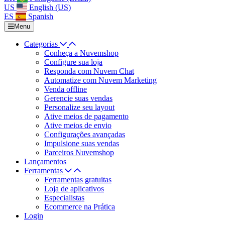
US
English (US)
ES
Spanish
Menu
Categorias
Conheça a Nuvemshop
Configure sua loja
Responda com Nuvem Chat
Automatize com Nuvem Marketing
Venda offline
Gerencie suas vendas
Personalize seu layout
Ative meios de pagamento
Ative meios de envio
Configurações avançadas
Impulsione suas vendas
Parceiros Nuvemshop
Lançamentos
Ferramentas
Ferramentas gratuitas
Loja de aplicativos
Especialistas
Ecommerce na Prática
Login