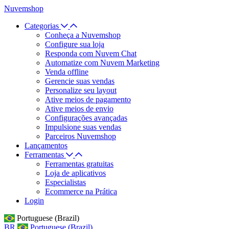
Nuvemshop
Categorias
Conheça a Nuvemshop
Configure sua loja
Responda com Nuvem Chat
Automatize com Nuvem Marketing
Venda offline
Gerencie suas vendas
Personalize seu layout
Ative meios de pagamento
Ative meios de envio
Configurações avançadas
Impulsione suas vendas
Parceiros Nuvemshop
Lançamentos
Ferramentas
Ferramentas gratuitas
Loja de aplicativos
Especialistas
Ecommerce na Prática
Login
Portuguese (Brazil)
BR
Portuguese (Brazil)