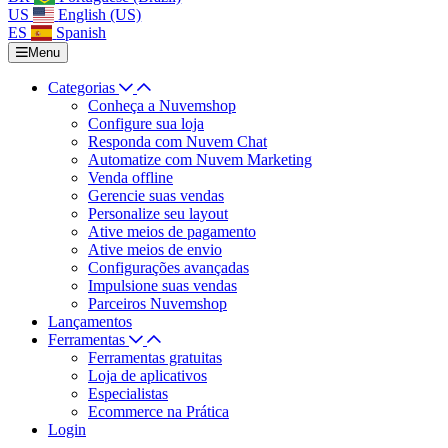
US
English (US)
ES
Spanish
Menu
Categorias
Conheça a Nuvemshop
Configure sua loja
Responda com Nuvem Chat
Automatize com Nuvem Marketing
Venda offline
Gerencie suas vendas
Personalize seu layout
Ative meios de pagamento
Ative meios de envio
Configurações avançadas
Impulsione suas vendas
Parceiros Nuvemshop
Lançamentos
Ferramentas
Ferramentas gratuitas
Loja de aplicativos
Especialistas
Ecommerce na Prática
Login