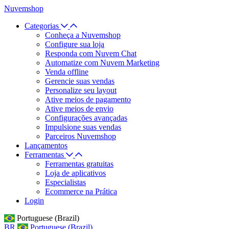
Nuvemshop
Categorias
Conheça a Nuvemshop
Configure sua loja
Responda com Nuvem Chat
Automatize com Nuvem Marketing
Venda offline
Gerencie suas vendas
Personalize seu layout
Ative meios de pagamento
Ative meios de envio
Configurações avançadas
Impulsione suas vendas
Parceiros Nuvemshop
Lançamentos
Ferramentas
Ferramentas gratuitas
Loja de aplicativos
Especialistas
Ecommerce na Prática
Login
Portuguese (Brazil)
BR
Portuguese (Brazil)