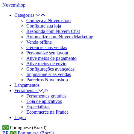
Nuvemshop
Categorias
Conheça a Nuvemshop
Configure sua loja
Responda com Nuvem Chat
Automatize com Nuvem Marketing
Venda offline
Gerencie suas vendas
Personalize seu layout
Ative meios de pagamento
Ative meios de envio
Configurações avançadas
Impulsione suas vendas
Parceiros Nuvemshop
Lançamentos
Ferramentas
Ferramentas gratuitas
Loja de aplicativos
Especialistas
Ecommerce na Prática
Login
Portuguese (Brazil)
BR
Portuguese (Brazil)