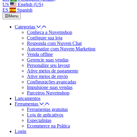
US
English (US)
ES
Spanish
Menu
Categorias
Conheça a Nuvemshop
Configure sua loja
Responda com Nuvem Chat
Automatize com Nuvem Marketing
Venda offline
Gerencie suas vendas
Personalize seu layout
Ative meios de pagamento
Ative meios de envio
Configurações avançadas
Impulsione suas vendas
Parceiros Nuvemshop
Lançamentos
Ferramentas
Ferramentas gratuitas
Loja de aplicativos
Especialistas
Ecommerce na Prática
Login