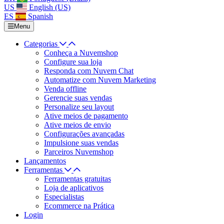
US
English (US)
ES
Spanish
Menu
Categorias
Conheça a Nuvemshop
Configure sua loja
Responda com Nuvem Chat
Automatize com Nuvem Marketing
Venda offline
Gerencie suas vendas
Personalize seu layout
Ative meios de pagamento
Ative meios de envio
Configurações avançadas
Impulsione suas vendas
Parceiros Nuvemshop
Lançamentos
Ferramentas
Ferramentas gratuitas
Loja de aplicativos
Especialistas
Ecommerce na Prática
Login