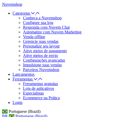
Nuvemshop
Categorias
Conheça a Nuvemshop
Configure sua loja
Responda com Nuvem Chat
Automatize com Nuvem Marketing
Venda offline
Gerencie suas vendas
Personalize seu layout
Ative meios de pagamento
Ative meios de envio
Configurações avançadas
Impulsione suas vendas
Parceiros Nuvemshop
Lançamentos
Ferramentas
Ferramentas gratuitas
Loja de aplicativos
Especialistas
Ecommerce na Prática
Login
Portuguese (Brazil)
BR
Portuguese (Brazil)