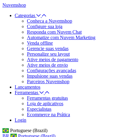
Nuvemshop
Categorias
Conheça a Nuvemshop
Configure sua loja
Responda com Nuvem Chat
Automatize com Nuvem Marketing
Venda offline
Gerencie suas vendas
Personalize seu layout
Ative meios de pagamento
Ative meios de envio
Configurações avançadas
Impulsione suas vendas
Parceiros Nuvemshop
Lançamentos
Ferramentas
Ferramentas gratuitas
Loja de aplicativos
Especialistas
Ecommerce na Prática
Login
Portuguese (Brazil)
BR
Portuguese (Brazil)