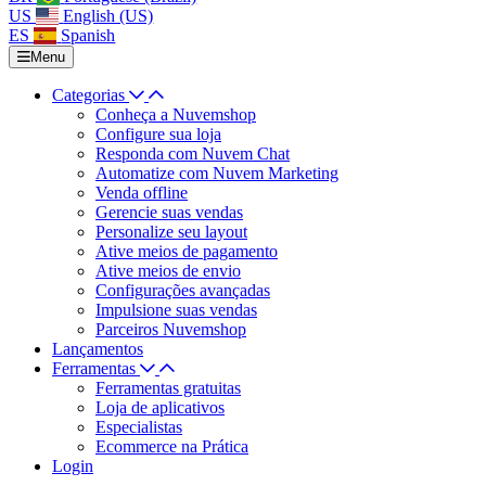
US
English (US)
ES
Spanish
Menu
Categorias
Conheça a Nuvemshop
Configure sua loja
Responda com Nuvem Chat
Automatize com Nuvem Marketing
Venda offline
Gerencie suas vendas
Personalize seu layout
Ative meios de pagamento
Ative meios de envio
Configurações avançadas
Impulsione suas vendas
Parceiros Nuvemshop
Lançamentos
Ferramentas
Ferramentas gratuitas
Loja de aplicativos
Especialistas
Ecommerce na Prática
Login