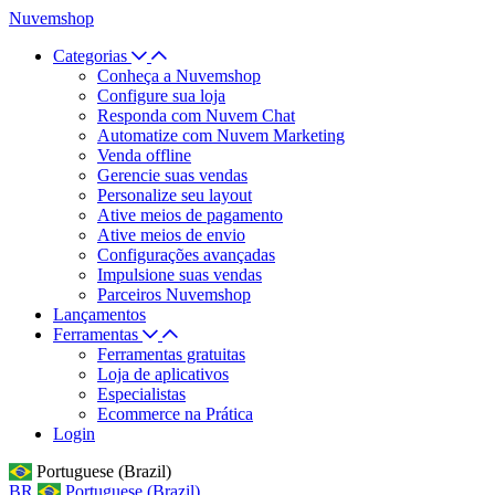
Nuvemshop
Categorias
Conheça a Nuvemshop
Configure sua loja
Responda com Nuvem Chat
Automatize com Nuvem Marketing
Venda offline
Gerencie suas vendas
Personalize seu layout
Ative meios de pagamento
Ative meios de envio
Configurações avançadas
Impulsione suas vendas
Parceiros Nuvemshop
Lançamentos
Ferramentas
Ferramentas gratuitas
Loja de aplicativos
Especialistas
Ecommerce na Prática
Login
Portuguese (Brazil)
BR
Portuguese (Brazil)