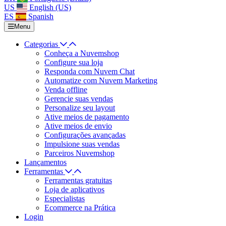
US
English (US)
ES
Spanish
Menu
Categorias
Conheça a Nuvemshop
Configure sua loja
Responda com Nuvem Chat
Automatize com Nuvem Marketing
Venda offline
Gerencie suas vendas
Personalize seu layout
Ative meios de pagamento
Ative meios de envio
Configurações avançadas
Impulsione suas vendas
Parceiros Nuvemshop
Lançamentos
Ferramentas
Ferramentas gratuitas
Loja de aplicativos
Especialistas
Ecommerce na Prática
Login