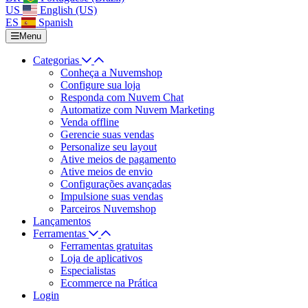
US
English (US)
ES
Spanish
Menu
Categorias
Conheça a Nuvemshop
Configure sua loja
Responda com Nuvem Chat
Automatize com Nuvem Marketing
Venda offline
Gerencie suas vendas
Personalize seu layout
Ative meios de pagamento
Ative meios de envio
Configurações avançadas
Impulsione suas vendas
Parceiros Nuvemshop
Lançamentos
Ferramentas
Ferramentas gratuitas
Loja de aplicativos
Especialistas
Ecommerce na Prática
Login