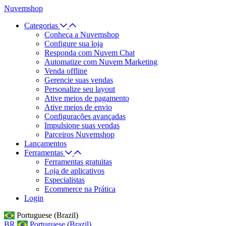
Nuvemshop
Categorias
Conheça a Nuvemshop
Configure sua loja
Responda com Nuvem Chat
Automatize com Nuvem Marketing
Venda offline
Gerencie suas vendas
Personalize seu layout
Ative meios de pagamento
Ative meios de envio
Configurações avançadas
Impulsione suas vendas
Parceiros Nuvemshop
Lançamentos
Ferramentas
Ferramentas gratuitas
Loja de aplicativos
Especialistas
Ecommerce na Prática
Login
Portuguese (Brazil)
BR
Portuguese (Brazil)