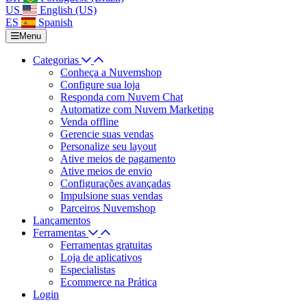
US
English (US)
ES
Spanish
Menu
Categorias
Conheça a Nuvemshop
Configure sua loja
Responda com Nuvem Chat
Automatize com Nuvem Marketing
Venda offline
Gerencie suas vendas
Personalize seu layout
Ative meios de pagamento
Ative meios de envio
Configurações avançadas
Impulsione suas vendas
Parceiros Nuvemshop
Lançamentos
Ferramentas
Ferramentas gratuitas
Loja de aplicativos
Especialistas
Ecommerce na Prática
Login