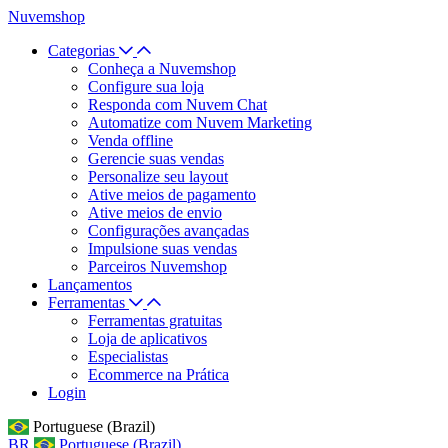
Nuvemshop
Categorias
Conheça a Nuvemshop
Configure sua loja
Responda com Nuvem Chat
Automatize com Nuvem Marketing
Venda offline
Gerencie suas vendas
Personalize seu layout
Ative meios de pagamento
Ative meios de envio
Configurações avançadas
Impulsione suas vendas
Parceiros Nuvemshop
Lançamentos
Ferramentas
Ferramentas gratuitas
Loja de aplicativos
Especialistas
Ecommerce na Prática
Login
Portuguese (Brazil)
BR
Portuguese (Brazil)