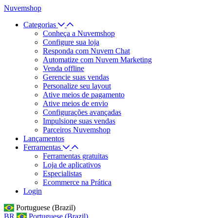
Nuvemshop
Categorias
Conheça a Nuvemshop
Configure sua loja
Responda com Nuvem Chat
Automatize com Nuvem Marketing
Venda offline
Gerencie suas vendas
Personalize seu layout
Ative meios de pagamento
Ative meios de envio
Configurações avançadas
Impulsione suas vendas
Parceiros Nuvemshop
Lançamentos
Ferramentas
Ferramentas gratuitas
Loja de aplicativos
Especialistas
Ecommerce na Prática
Login
Portuguese (Brazil)
BR
Portuguese (Brazil)