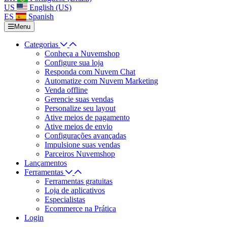
US
English (US)
ES
Spanish
Menu
Categorias
Conheça a Nuvemshop
Configure sua loja
Responda com Nuvem Chat
Automatize com Nuvem Marketing
Venda offline
Gerencie suas vendas
Personalize seu layout
Ative meios de pagamento
Ative meios de envio
Configurações avançadas
Impulsione suas vendas
Parceiros Nuvemshop
Lançamentos
Ferramentas
Ferramentas gratuitas
Loja de aplicativos
Especialistas
Ecommerce na Prática
Login