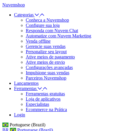
Nuvemshop
Categorias
Conheça a Nuvemshop
Configure sua loja
Responda com Nuvem Chat
Automatize com Nuvem Marketing
Venda offline
Gerencie suas vendas
Personalize seu layout
Ative meios de pagamento
Ative meios de envio
Configurações avançadas
Impulsione suas vendas
Parceiros Nuvemshop
Lançamentos
Ferramentas
Ferramentas gratuitas
Loja de aplicativos
Especialistas
Ecommerce na Prática
Login
Portuguese (Brazil)
BR
Portuguese (Brazil)