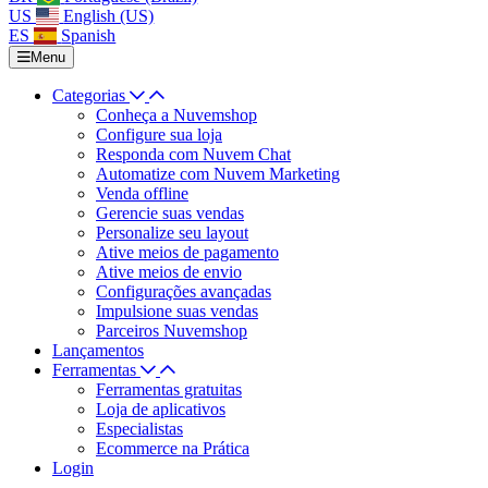
US
English (US)
ES
Spanish
Menu
Categorias
Conheça a Nuvemshop
Configure sua loja
Responda com Nuvem Chat
Automatize com Nuvem Marketing
Venda offline
Gerencie suas vendas
Personalize seu layout
Ative meios de pagamento
Ative meios de envio
Configurações avançadas
Impulsione suas vendas
Parceiros Nuvemshop
Lançamentos
Ferramentas
Ferramentas gratuitas
Loja de aplicativos
Especialistas
Ecommerce na Prática
Login