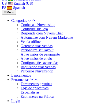
US
English (US)
ES
Spanish
Menu
Categorias
Conheça a Nuvemshop
Configure sua loja
Responda com Nuvem Chat
Automatize com Nuvem Marketing
Venda offline
Gerencie suas vendas
Personalize seu layout
Ative meios de pagamento
Ative meios de envio
Configurações avançadas
Impulsione suas vendas
Parceiros Nuvemshop
Lançamentos
Ferramentas
Ferramentas gratuitas
Loja de aplicativos
Especialistas
Ecommerce na Prática
Login