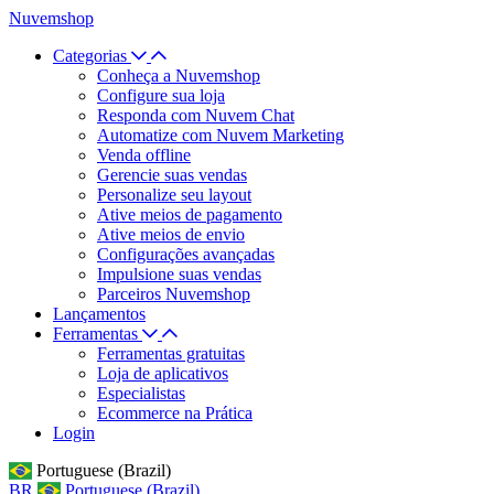
Nuvemshop
Categorias
Conheça a Nuvemshop
Configure sua loja
Responda com Nuvem Chat
Automatize com Nuvem Marketing
Venda offline
Gerencie suas vendas
Personalize seu layout
Ative meios de pagamento
Ative meios de envio
Configurações avançadas
Impulsione suas vendas
Parceiros Nuvemshop
Lançamentos
Ferramentas
Ferramentas gratuitas
Loja de aplicativos
Especialistas
Ecommerce na Prática
Login
Portuguese (Brazil)
BR
Portuguese (Brazil)