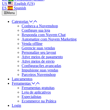
US
English (US)
ES
Spanish
Menu
Categorias
Conheça a Nuvemshop
Configure sua loja
Responda com Nuvem Chat
Automatize com Nuvem Marketing
Venda offline
Gerencie suas vendas
Personalize seu layout
Ative meios de pagamento
Ative meios de envio
Configurações avançadas
Impulsione suas vendas
Parceiros Nuvemshop
Lançamentos
Ferramentas
Ferramentas gratuitas
Loja de aplicativos
Especialistas
Ecommerce na Prática
Login