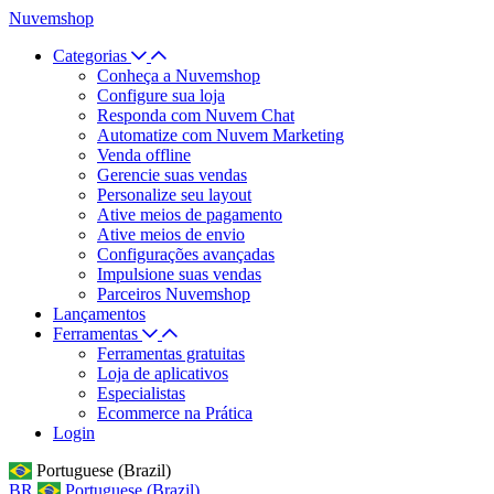
Nuvemshop
Categorias
Conheça a Nuvemshop
Configure sua loja
Responda com Nuvem Chat
Automatize com Nuvem Marketing
Venda offline
Gerencie suas vendas
Personalize seu layout
Ative meios de pagamento
Ative meios de envio
Configurações avançadas
Impulsione suas vendas
Parceiros Nuvemshop
Lançamentos
Ferramentas
Ferramentas gratuitas
Loja de aplicativos
Especialistas
Ecommerce na Prática
Login
Portuguese (Brazil)
BR
Portuguese (Brazil)