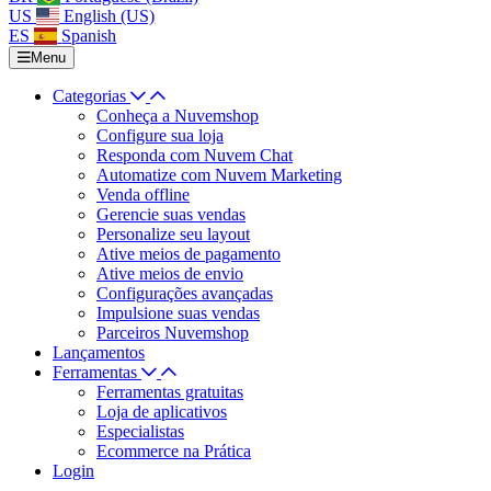
US
English (US)
ES
Spanish
Menu
Categorias
Conheça a Nuvemshop
Configure sua loja
Responda com Nuvem Chat
Automatize com Nuvem Marketing
Venda offline
Gerencie suas vendas
Personalize seu layout
Ative meios de pagamento
Ative meios de envio
Configurações avançadas
Impulsione suas vendas
Parceiros Nuvemshop
Lançamentos
Ferramentas
Ferramentas gratuitas
Loja de aplicativos
Especialistas
Ecommerce na Prática
Login