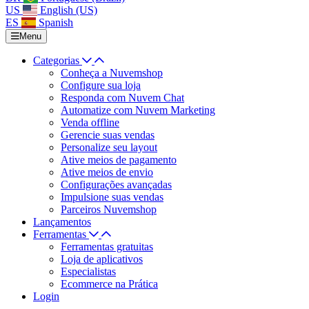
US
English (US)
ES
Spanish
Menu
Categorias
Conheça a Nuvemshop
Configure sua loja
Responda com Nuvem Chat
Automatize com Nuvem Marketing
Venda offline
Gerencie suas vendas
Personalize seu layout
Ative meios de pagamento
Ative meios de envio
Configurações avançadas
Impulsione suas vendas
Parceiros Nuvemshop
Lançamentos
Ferramentas
Ferramentas gratuitas
Loja de aplicativos
Especialistas
Ecommerce na Prática
Login