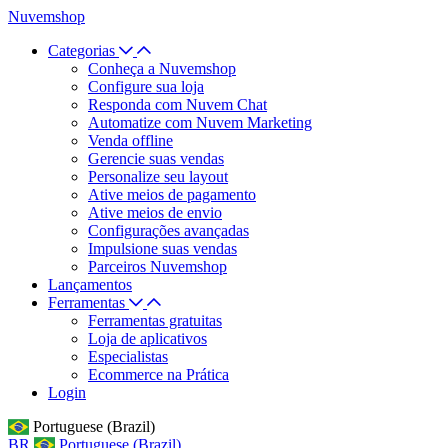
Nuvemshop
Categorias
Conheça a Nuvemshop
Configure sua loja
Responda com Nuvem Chat
Automatize com Nuvem Marketing
Venda offline
Gerencie suas vendas
Personalize seu layout
Ative meios de pagamento
Ative meios de envio
Configurações avançadas
Impulsione suas vendas
Parceiros Nuvemshop
Lançamentos
Ferramentas
Ferramentas gratuitas
Loja de aplicativos
Especialistas
Ecommerce na Prática
Login
Portuguese (Brazil)
BR
Portuguese (Brazil)