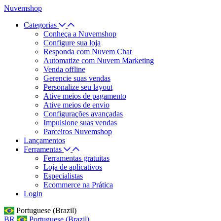
Nuvemshop
Categorias
Conheça a Nuvemshop
Configure sua loja
Responda com Nuvem Chat
Automatize com Nuvem Marketing
Venda offline
Gerencie suas vendas
Personalize seu layout
Ative meios de pagamento
Ative meios de envio
Configurações avançadas
Impulsione suas vendas
Parceiros Nuvemshop
Lançamentos
Ferramentas
Ferramentas gratuitas
Loja de aplicativos
Especialistas
Ecommerce na Prática
Login
Portuguese (Brazil)
BR
Portuguese (Brazil)