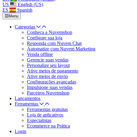
US
English (US)
ES
Spanish
Menu
Categorias
Conheça a Nuvemshop
Configure sua loja
Responda com Nuvem Chat
Automatize com Nuvem Marketing
Venda offline
Gerencie suas vendas
Personalize seu layout
Ative meios de pagamento
Ative meios de envio
Configurações avançadas
Impulsione suas vendas
Parceiros Nuvemshop
Lançamentos
Ferramentas
Ferramentas gratuitas
Loja de aplicativos
Especialistas
Ecommerce na Prática
Login