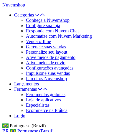
Nuvemshop
Categorias
Conheça a Nuvemshop
Configure sua loja
Responda com Nuvem Chat
Automatize com Nuvem Marketing
Venda offline
Gerencie suas vendas
Personalize seu layout
Ative meios de pagamento
Ative meios de envio
Configurações avançadas
Impulsione suas vendas
Parceiros Nuvemshop
Lançamentos
Ferramentas
Ferramentas gratuitas
Loja de aplicativos
Especialistas
Ecommerce na Prática
Login
Portuguese (Brazil)
BR
Portuguese (Brazil)