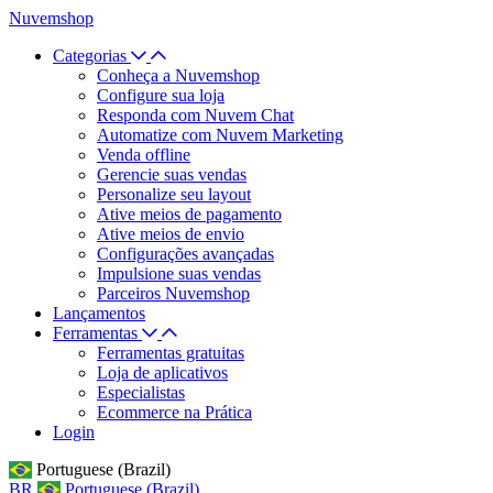
Nuvemshop
Categorias
Conheça a Nuvemshop
Configure sua loja
Responda com Nuvem Chat
Automatize com Nuvem Marketing
Venda offline
Gerencie suas vendas
Personalize seu layout
Ative meios de pagamento
Ative meios de envio
Configurações avançadas
Impulsione suas vendas
Parceiros Nuvemshop
Lançamentos
Ferramentas
Ferramentas gratuitas
Loja de aplicativos
Especialistas
Ecommerce na Prática
Login
Portuguese (Brazil)
BR
Portuguese (Brazil)