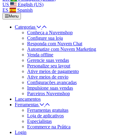
US
English (US)
ES
Spanish
Menu
Categorias
Conheça a Nuvemshop
Configure sua loja
Responda com Nuvem Chat
Automatize com Nuvem Marketing
Venda offline
Gerencie suas vendas
Personalize seu layout
Ative meios de pagamento
Ative meios de envio
Configurações avançadas
Impulsione suas vendas
Parceiros Nuvemshop
Lançamentos
Ferramentas
Ferramentas gratuitas
Loja de aplicativos
Especialistas
Ecommerce na Prática
Login