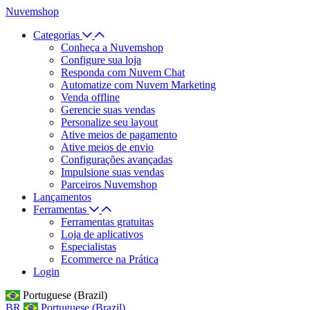
Nuvemshop
Categorias
Conheça a Nuvemshop
Configure sua loja
Responda com Nuvem Chat
Automatize com Nuvem Marketing
Venda offline
Gerencie suas vendas
Personalize seu layout
Ative meios de pagamento
Ative meios de envio
Configurações avançadas
Impulsione suas vendas
Parceiros Nuvemshop
Lançamentos
Ferramentas
Ferramentas gratuitas
Loja de aplicativos
Especialistas
Ecommerce na Prática
Login
Portuguese (Brazil)
BR
Portuguese (Brazil)