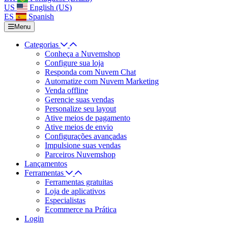
US
English (US)
ES
Spanish
Menu
Categorias
Conheça a Nuvemshop
Configure sua loja
Responda com Nuvem Chat
Automatize com Nuvem Marketing
Venda offline
Gerencie suas vendas
Personalize seu layout
Ative meios de pagamento
Ative meios de envio
Configurações avançadas
Impulsione suas vendas
Parceiros Nuvemshop
Lançamentos
Ferramentas
Ferramentas gratuitas
Loja de aplicativos
Especialistas
Ecommerce na Prática
Login