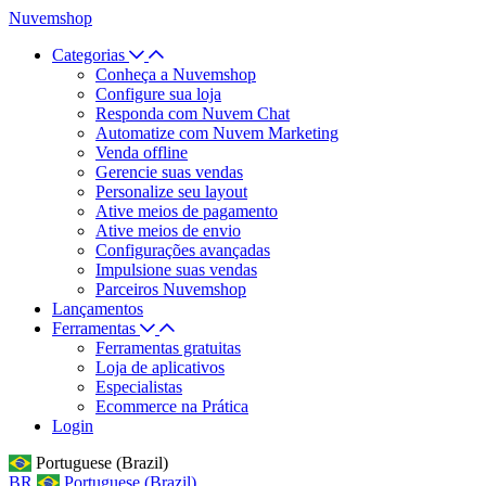
Nuvemshop
Categorias
Conheça a Nuvemshop
Configure sua loja
Responda com Nuvem Chat
Automatize com Nuvem Marketing
Venda offline
Gerencie suas vendas
Personalize seu layout
Ative meios de pagamento
Ative meios de envio
Configurações avançadas
Impulsione suas vendas
Parceiros Nuvemshop
Lançamentos
Ferramentas
Ferramentas gratuitas
Loja de aplicativos
Especialistas
Ecommerce na Prática
Login
Portuguese (Brazil)
BR
Portuguese (Brazil)