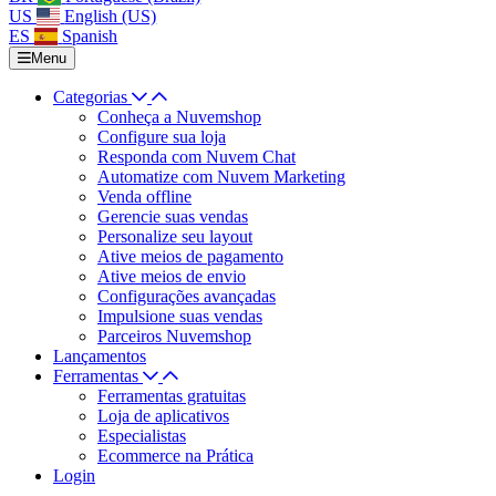
US
English (US)
ES
Spanish
Menu
Categorias
Conheça a Nuvemshop
Configure sua loja
Responda com Nuvem Chat
Automatize com Nuvem Marketing
Venda offline
Gerencie suas vendas
Personalize seu layout
Ative meios de pagamento
Ative meios de envio
Configurações avançadas
Impulsione suas vendas
Parceiros Nuvemshop
Lançamentos
Ferramentas
Ferramentas gratuitas
Loja de aplicativos
Especialistas
Ecommerce na Prática
Login