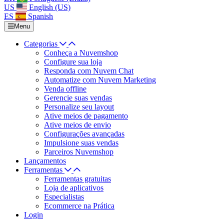
US
English (US)
ES
Spanish
Menu
Categorias
Conheça a Nuvemshop
Configure sua loja
Responda com Nuvem Chat
Automatize com Nuvem Marketing
Venda offline
Gerencie suas vendas
Personalize seu layout
Ative meios de pagamento
Ative meios de envio
Configurações avançadas
Impulsione suas vendas
Parceiros Nuvemshop
Lançamentos
Ferramentas
Ferramentas gratuitas
Loja de aplicativos
Especialistas
Ecommerce na Prática
Login