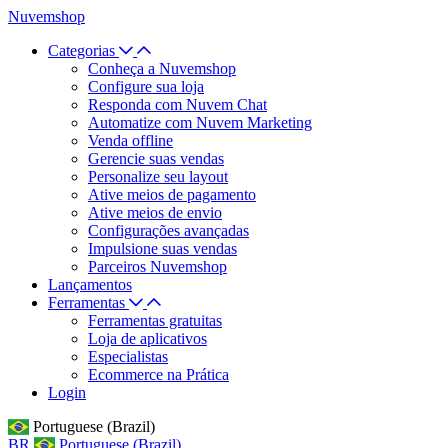
Nuvemshop
Categorias
Conheça a Nuvemshop
Configure sua loja
Responda com Nuvem Chat
Automatize com Nuvem Marketing
Venda offline
Gerencie suas vendas
Personalize seu layout
Ative meios de pagamento
Ative meios de envio
Configurações avançadas
Impulsione suas vendas
Parceiros Nuvemshop
Lançamentos
Ferramentas
Ferramentas gratuitas
Loja de aplicativos
Especialistas
Ecommerce na Prática
Login
Portuguese (Brazil)
BR
Portuguese (Brazil)