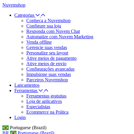
Nuvemshop
Categorias
Conheça a Nuvemshop
Configure sua loja
Responda com Nuvem Chat
Automatize com Nuvem Marketing
Venda offline
Gerencie suas vendas
Personalize seu layout
Ative meios de pagamento
Ative meios de envio
Configurações avançadas
Impulsione suas vendas
Parceiros Nuvemshop
Lançamentos
Ferramentas
Ferramentas gratuitas
Loja de aplicativos
Especialistas
Ecommerce na Prática
Login
Portuguese (Brazil)
BR
Portuguese (Brazil)