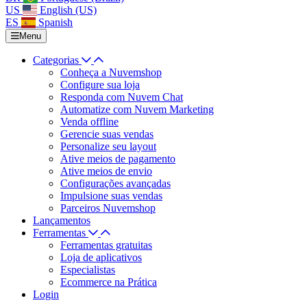
US
English (US)
ES
Spanish
Menu
Categorias
Conheça a Nuvemshop
Configure sua loja
Responda com Nuvem Chat
Automatize com Nuvem Marketing
Venda offline
Gerencie suas vendas
Personalize seu layout
Ative meios de pagamento
Ative meios de envio
Configurações avançadas
Impulsione suas vendas
Parceiros Nuvemshop
Lançamentos
Ferramentas
Ferramentas gratuitas
Loja de aplicativos
Especialistas
Ecommerce na Prática
Login