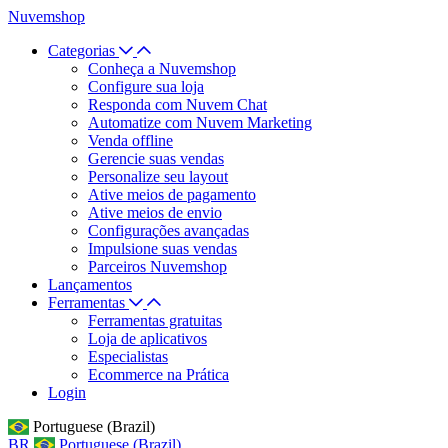
Nuvemshop
Categorias
Conheça a Nuvemshop
Configure sua loja
Responda com Nuvem Chat
Automatize com Nuvem Marketing
Venda offline
Gerencie suas vendas
Personalize seu layout
Ative meios de pagamento
Ative meios de envio
Configurações avançadas
Impulsione suas vendas
Parceiros Nuvemshop
Lançamentos
Ferramentas
Ferramentas gratuitas
Loja de aplicativos
Especialistas
Ecommerce na Prática
Login
Portuguese (Brazil)
BR
Portuguese (Brazil)