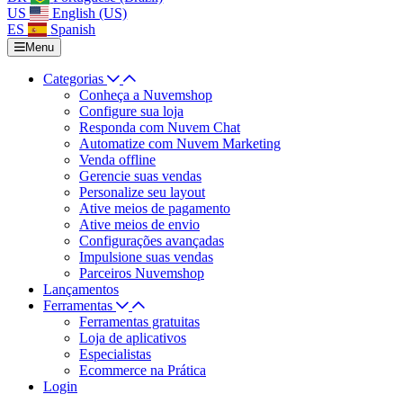
US
English (US)
ES
Spanish
Menu
Categorias
Conheça a Nuvemshop
Configure sua loja
Responda com Nuvem Chat
Automatize com Nuvem Marketing
Venda offline
Gerencie suas vendas
Personalize seu layout
Ative meios de pagamento
Ative meios de envio
Configurações avançadas
Impulsione suas vendas
Parceiros Nuvemshop
Lançamentos
Ferramentas
Ferramentas gratuitas
Loja de aplicativos
Especialistas
Ecommerce na Prática
Login