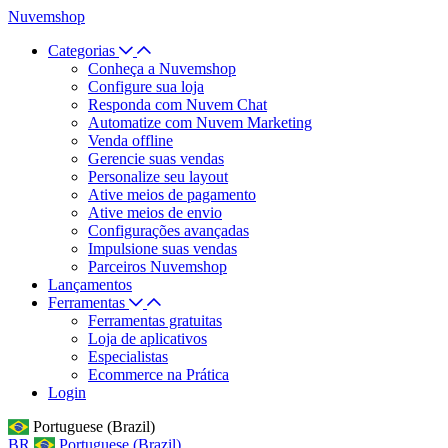
Nuvemshop
Categorias
Conheça a Nuvemshop
Configure sua loja
Responda com Nuvem Chat
Automatize com Nuvem Marketing
Venda offline
Gerencie suas vendas
Personalize seu layout
Ative meios de pagamento
Ative meios de envio
Configurações avançadas
Impulsione suas vendas
Parceiros Nuvemshop
Lançamentos
Ferramentas
Ferramentas gratuitas
Loja de aplicativos
Especialistas
Ecommerce na Prática
Login
Portuguese (Brazil)
BR
Portuguese (Brazil)