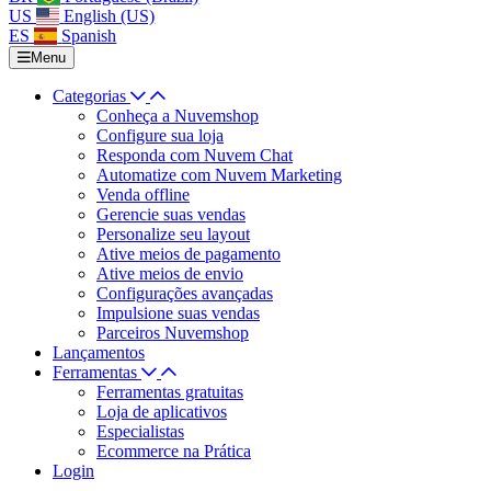
US
English (US)
ES
Spanish
Menu
Categorias
Conheça a Nuvemshop
Configure sua loja
Responda com Nuvem Chat
Automatize com Nuvem Marketing
Venda offline
Gerencie suas vendas
Personalize seu layout
Ative meios de pagamento
Ative meios de envio
Configurações avançadas
Impulsione suas vendas
Parceiros Nuvemshop
Lançamentos
Ferramentas
Ferramentas gratuitas
Loja de aplicativos
Especialistas
Ecommerce na Prática
Login