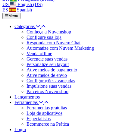
US
English (US)
ES
Spanish
Menu
Categorias
Conheça a Nuvemshop
Configure sua loja
Responda com Nuvem Chat
Automatize com Nuvem Marketing
Venda offline
Gerencie suas vendas
Personalize seu layout
Ative meios de pagamento
Ative meios de envio
Configurações avançadas
Impulsione suas vendas
Parceiros Nuvemshop
Lançamentos
Ferramentas
Ferramentas gratuitas
Loja de aplicativos
Especialistas
Ecommerce na Prática
Login