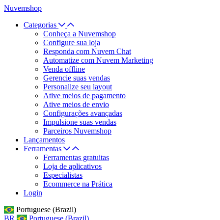
Nuvemshop
Categorias
Conheça a Nuvemshop
Configure sua loja
Responda com Nuvem Chat
Automatize com Nuvem Marketing
Venda offline
Gerencie suas vendas
Personalize seu layout
Ative meios de pagamento
Ative meios de envio
Configurações avançadas
Impulsione suas vendas
Parceiros Nuvemshop
Lançamentos
Ferramentas
Ferramentas gratuitas
Loja de aplicativos
Especialistas
Ecommerce na Prática
Login
Portuguese (Brazil)
BR
Portuguese (Brazil)