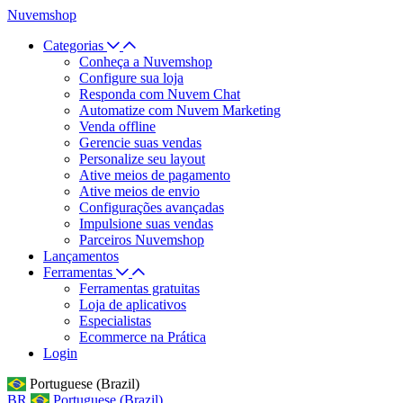
Nuvemshop
Categorias
Conheça a Nuvemshop
Configure sua loja
Responda com Nuvem Chat
Automatize com Nuvem Marketing
Venda offline
Gerencie suas vendas
Personalize seu layout
Ative meios de pagamento
Ative meios de envio
Configurações avançadas
Impulsione suas vendas
Parceiros Nuvemshop
Lançamentos
Ferramentas
Ferramentas gratuitas
Loja de aplicativos
Especialistas
Ecommerce na Prática
Login
Portuguese (Brazil)
BR
Portuguese (Brazil)