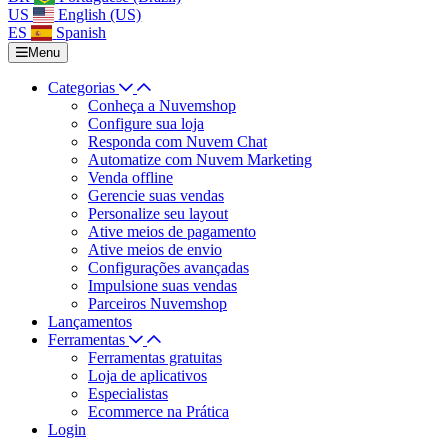
US
English (US)
ES
Spanish
Menu
Categorias
Conheça a Nuvemshop
Configure sua loja
Responda com Nuvem Chat
Automatize com Nuvem Marketing
Venda offline
Gerencie suas vendas
Personalize seu layout
Ative meios de pagamento
Ative meios de envio
Configurações avançadas
Impulsione suas vendas
Parceiros Nuvemshop
Lançamentos
Ferramentas
Ferramentas gratuitas
Loja de aplicativos
Especialistas
Ecommerce na Prática
Login