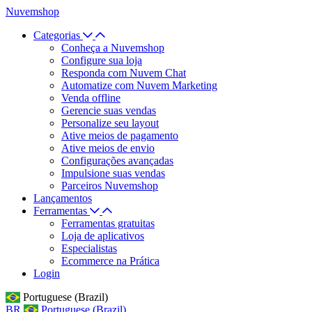
Nuvemshop
Categorias
Conheça a Nuvemshop
Configure sua loja
Responda com Nuvem Chat
Automatize com Nuvem Marketing
Venda offline
Gerencie suas vendas
Personalize seu layout
Ative meios de pagamento
Ative meios de envio
Configurações avançadas
Impulsione suas vendas
Parceiros Nuvemshop
Lançamentos
Ferramentas
Ferramentas gratuitas
Loja de aplicativos
Especialistas
Ecommerce na Prática
Login
Portuguese (Brazil)
BR
Portuguese (Brazil)