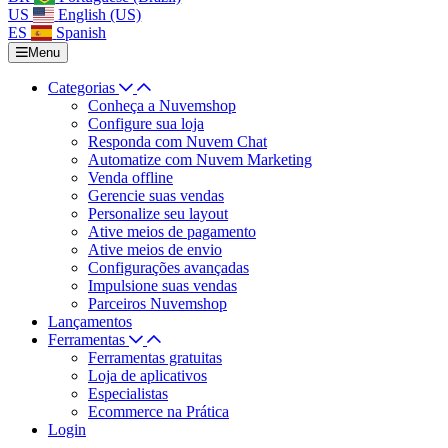
US
English (US)
ES
Spanish
Menu
Categorias
Conheça a Nuvemshop
Configure sua loja
Responda com Nuvem Chat
Automatize com Nuvem Marketing
Venda offline
Gerencie suas vendas
Personalize seu layout
Ative meios de pagamento
Ative meios de envio
Configurações avançadas
Impulsione suas vendas
Parceiros Nuvemshop
Lançamentos
Ferramentas
Ferramentas gratuitas
Loja de aplicativos
Especialistas
Ecommerce na Prática
Login