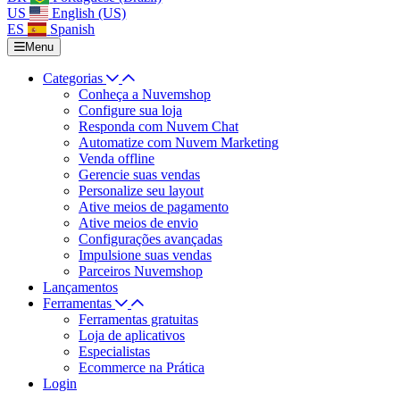
US
English (US)
ES
Spanish
Menu
Categorias
Conheça a Nuvemshop
Configure sua loja
Responda com Nuvem Chat
Automatize com Nuvem Marketing
Venda offline
Gerencie suas vendas
Personalize seu layout
Ative meios de pagamento
Ative meios de envio
Configurações avançadas
Impulsione suas vendas
Parceiros Nuvemshop
Lançamentos
Ferramentas
Ferramentas gratuitas
Loja de aplicativos
Especialistas
Ecommerce na Prática
Login