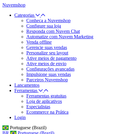
Nuvemshop
Categorias
Conheça a Nuvemshop
Configure sua loja
Responda com Nuvem Chat
Automatize com Nuvem Marketing
Venda offline
Gerencie suas vendas
Personalize seu layout
Ative meios de pagamento
Ative meios de envio
Configurações avançadas
Impulsione suas vendas
Parceiros Nuvemshop
Lançamentos
Ferramentas
Ferramentas gratuitas
Loja de aplicativos
Especialistas
Ecommerce na Prática
Login
Portuguese (Brazil)
BR
Portuguese (Brazil)