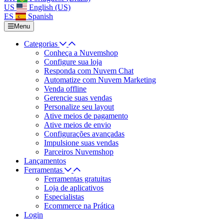
US
English (US)
ES
Spanish
Menu
Categorias
Conheça a Nuvemshop
Configure sua loja
Responda com Nuvem Chat
Automatize com Nuvem Marketing
Venda offline
Gerencie suas vendas
Personalize seu layout
Ative meios de pagamento
Ative meios de envio
Configurações avançadas
Impulsione suas vendas
Parceiros Nuvemshop
Lançamentos
Ferramentas
Ferramentas gratuitas
Loja de aplicativos
Especialistas
Ecommerce na Prática
Login