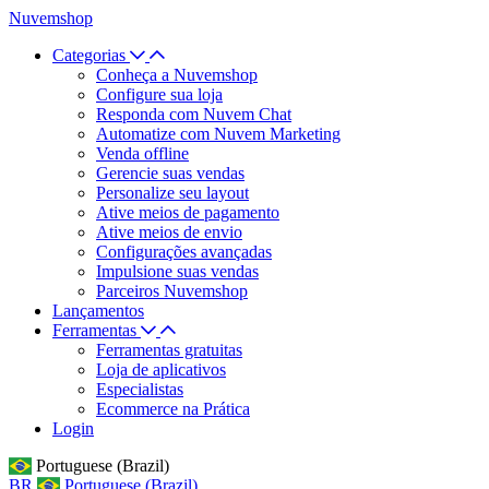
Nuvemshop
Categorias
Conheça a Nuvemshop
Configure sua loja
Responda com Nuvem Chat
Automatize com Nuvem Marketing
Venda offline
Gerencie suas vendas
Personalize seu layout
Ative meios de pagamento
Ative meios de envio
Configurações avançadas
Impulsione suas vendas
Parceiros Nuvemshop
Lançamentos
Ferramentas
Ferramentas gratuitas
Loja de aplicativos
Especialistas
Ecommerce na Prática
Login
Portuguese (Brazil)
BR
Portuguese (Brazil)