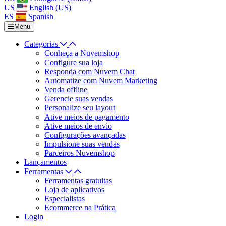
US
English (US)
ES
Spanish
Menu
Categorias
Conheça a Nuvemshop
Configure sua loja
Responda com Nuvem Chat
Automatize com Nuvem Marketing
Venda offline
Gerencie suas vendas
Personalize seu layout
Ative meios de pagamento
Ative meios de envio
Configurações avançadas
Impulsione suas vendas
Parceiros Nuvemshop
Lançamentos
Ferramentas
Ferramentas gratuitas
Loja de aplicativos
Especialistas
Ecommerce na Prática
Login