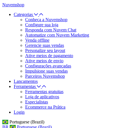
Nuvemshop
Categorias
Conheça a Nuvemshop
Configure sua loja
Responda com Nuvem Chat
Automatize com Nuvem Marketing
Venda offline
Gerencie suas vendas
Personalize seu layout
Ative meios de pagamento
Ative meios de envio
Configurações avançadas
Impulsione suas vendas
Parceiros Nuvemshop
Lançamentos
Ferramentas
Ferramentas gratuitas
Loja de aplicativos
Especialistas
Ecommerce na Prática
Login
Portuguese (Brazil)
BR
Portuguese (Brazil)