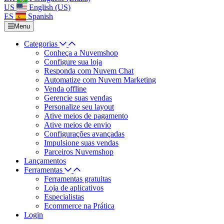
US
English (US)
ES
Spanish
Menu
Categorias
Conheça a Nuvemshop
Configure sua loja
Responda com Nuvem Chat
Automatize com Nuvem Marketing
Venda offline
Gerencie suas vendas
Personalize seu layout
Ative meios de pagamento
Ative meios de envio
Configurações avançadas
Impulsione suas vendas
Parceiros Nuvemshop
Lançamentos
Ferramentas
Ferramentas gratuitas
Loja de aplicativos
Especialistas
Ecommerce na Prática
Login