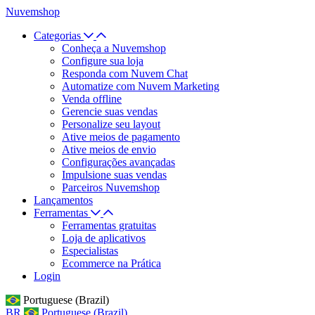
Nuvemshop
Categorias
Conheça a Nuvemshop
Configure sua loja
Responda com Nuvem Chat
Automatize com Nuvem Marketing
Venda offline
Gerencie suas vendas
Personalize seu layout
Ative meios de pagamento
Ative meios de envio
Configurações avançadas
Impulsione suas vendas
Parceiros Nuvemshop
Lançamentos
Ferramentas
Ferramentas gratuitas
Loja de aplicativos
Especialistas
Ecommerce na Prática
Login
Portuguese (Brazil)
BR
Portuguese (Brazil)