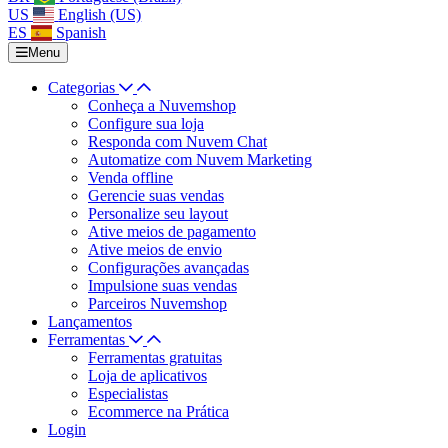
US
English (US)
ES
Spanish
Menu
Categorias
Conheça a Nuvemshop
Configure sua loja
Responda com Nuvem Chat
Automatize com Nuvem Marketing
Venda offline
Gerencie suas vendas
Personalize seu layout
Ative meios de pagamento
Ative meios de envio
Configurações avançadas
Impulsione suas vendas
Parceiros Nuvemshop
Lançamentos
Ferramentas
Ferramentas gratuitas
Loja de aplicativos
Especialistas
Ecommerce na Prática
Login