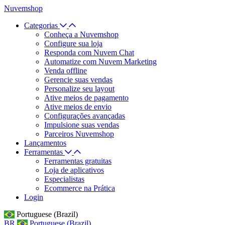
Nuvemshop
Categorias
Conheça a Nuvemshop
Configure sua loja
Responda com Nuvem Chat
Automatize com Nuvem Marketing
Venda offline
Gerencie suas vendas
Personalize seu layout
Ative meios de pagamento
Ative meios de envio
Configurações avançadas
Impulsione suas vendas
Parceiros Nuvemshop
Lançamentos
Ferramentas
Ferramentas gratuitas
Loja de aplicativos
Especialistas
Ecommerce na Prática
Login
Portuguese (Brazil)
BR
Portuguese (Brazil)