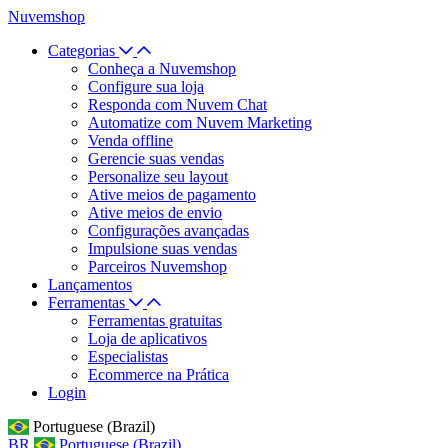
Nuvemshop
Categorias
Conheça a Nuvemshop
Configure sua loja
Responda com Nuvem Chat
Automatize com Nuvem Marketing
Venda offline
Gerencie suas vendas
Personalize seu layout
Ative meios de pagamento
Ative meios de envio
Configurações avançadas
Impulsione suas vendas
Parceiros Nuvemshop
Lançamentos
Ferramentas
Ferramentas gratuitas
Loja de aplicativos
Especialistas
Ecommerce na Prática
Login
Portuguese (Brazil)
BR
Portuguese (Brazil)