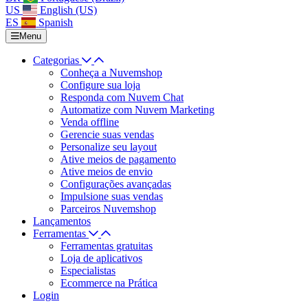
US
English (US)
ES
Spanish
Menu
Categorias
Conheça a Nuvemshop
Configure sua loja
Responda com Nuvem Chat
Automatize com Nuvem Marketing
Venda offline
Gerencie suas vendas
Personalize seu layout
Ative meios de pagamento
Ative meios de envio
Configurações avançadas
Impulsione suas vendas
Parceiros Nuvemshop
Lançamentos
Ferramentas
Ferramentas gratuitas
Loja de aplicativos
Especialistas
Ecommerce na Prática
Login