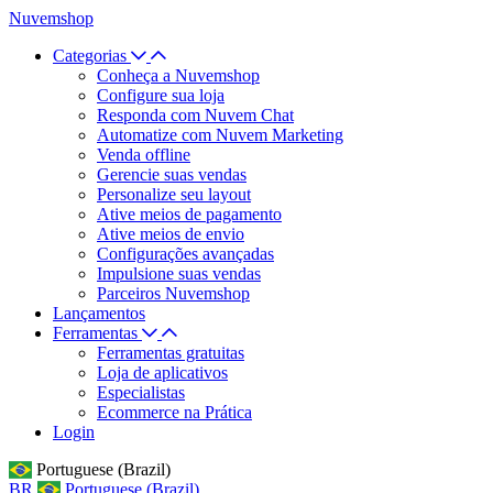
Nuvemshop
Categorias
Conheça a Nuvemshop
Configure sua loja
Responda com Nuvem Chat
Automatize com Nuvem Marketing
Venda offline
Gerencie suas vendas
Personalize seu layout
Ative meios de pagamento
Ative meios de envio
Configurações avançadas
Impulsione suas vendas
Parceiros Nuvemshop
Lançamentos
Ferramentas
Ferramentas gratuitas
Loja de aplicativos
Especialistas
Ecommerce na Prática
Login
Portuguese (Brazil)
BR
Portuguese (Brazil)