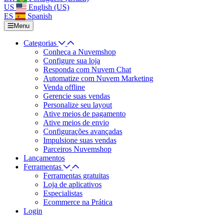
US
English (US)
ES
Spanish
Menu
Categorias
Conheça a Nuvemshop
Configure sua loja
Responda com Nuvem Chat
Automatize com Nuvem Marketing
Venda offline
Gerencie suas vendas
Personalize seu layout
Ative meios de pagamento
Ative meios de envio
Configurações avançadas
Impulsione suas vendas
Parceiros Nuvemshop
Lançamentos
Ferramentas
Ferramentas gratuitas
Loja de aplicativos
Especialistas
Ecommerce na Prática
Login