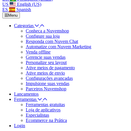
US
English (US)
ES
Spanish
Menu
Categorias
Conheça a Nuvemshop
Configure sua loja
Responda com Nuvem Chat
Automatize com Nuvem Marketing
Venda offline
Gerencie suas vendas
Personalize seu layout
Ative meios de pagamento
Ative meios de envio
Configurações avançadas
Impulsione suas vendas
Parceiros Nuvemshop
Lançamentos
Ferramentas
Ferramentas gratuitas
Loja de aplicativos
Especialistas
Ecommerce na Prática
Login