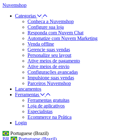
Nuvemshop
Categorias
Conheça a Nuvemshop
Configure sua loja
Responda com Nuvem Chat
Automatize com Nuvem Marketing
Venda offline
Gerencie suas vendas
Personalize seu layout
Ative meios de pagamento
Ative meios de envio
Configurações avançadas
Impulsione suas vendas
Parceiros Nuvemshop
Lançamentos
Ferramentas
Ferramentas gratuitas
Loja de aplicativos
Especialistas
Ecommerce na Prática
Login
Portuguese (Brazil)
BR
Portuguese (Brazil)