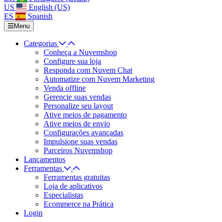
US
English (US)
ES
Spanish
Menu
Categorias
Conheça a Nuvemshop
Configure sua loja
Responda com Nuvem Chat
Automatize com Nuvem Marketing
Venda offline
Gerencie suas vendas
Personalize seu layout
Ative meios de pagamento
Ative meios de envio
Configurações avançadas
Impulsione suas vendas
Parceiros Nuvemshop
Lançamentos
Ferramentas
Ferramentas gratuitas
Loja de aplicativos
Especialistas
Ecommerce na Prática
Login