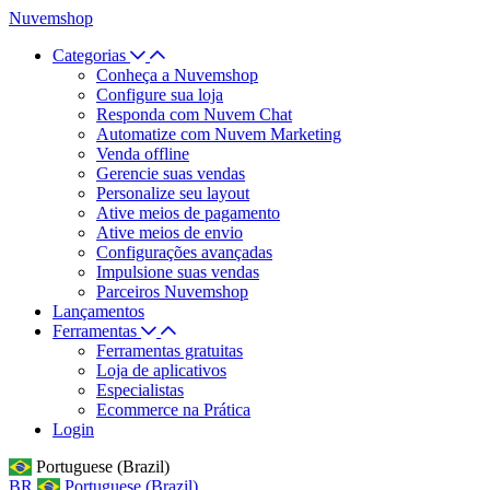
Nuvemshop
Categorias
Conheça a Nuvemshop
Configure sua loja
Responda com Nuvem Chat
Automatize com Nuvem Marketing
Venda offline
Gerencie suas vendas
Personalize seu layout
Ative meios de pagamento
Ative meios de envio
Configurações avançadas
Impulsione suas vendas
Parceiros Nuvemshop
Lançamentos
Ferramentas
Ferramentas gratuitas
Loja de aplicativos
Especialistas
Ecommerce na Prática
Login
Portuguese (Brazil)
BR
Portuguese (Brazil)