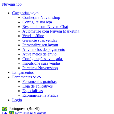
Nuvemshop
Categorias
Conheça a Nuvemshop
Configure sua loja
Responda com Nuvem Chat
Automatize com Nuvem Marketing
Venda offline
Gerencie suas vendas
Personalize seu layout
Ative meios de pagamento
Ative meios de envio
Configurações avançadas
Impulsione suas vendas
Parceiros Nuvemshop
Lançamentos
Ferramentas
Ferramentas gratuitas
Loja de aplicativos
Especialistas
Ecommerce na Prática
Login
Portuguese (Brazil)
BR
Portuguese (Brazil)