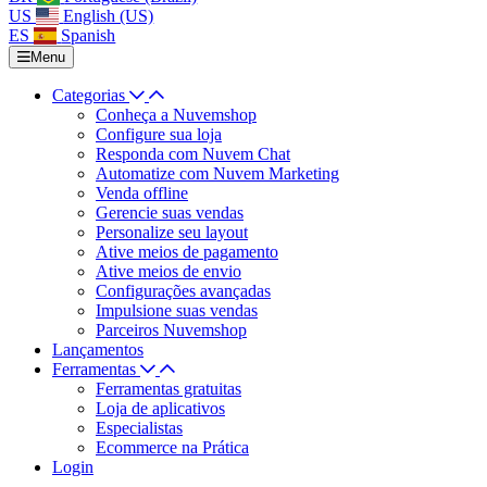
US
English (US)
ES
Spanish
Menu
Categorias
Conheça a Nuvemshop
Configure sua loja
Responda com Nuvem Chat
Automatize com Nuvem Marketing
Venda offline
Gerencie suas vendas
Personalize seu layout
Ative meios de pagamento
Ative meios de envio
Configurações avançadas
Impulsione suas vendas
Parceiros Nuvemshop
Lançamentos
Ferramentas
Ferramentas gratuitas
Loja de aplicativos
Especialistas
Ecommerce na Prática
Login