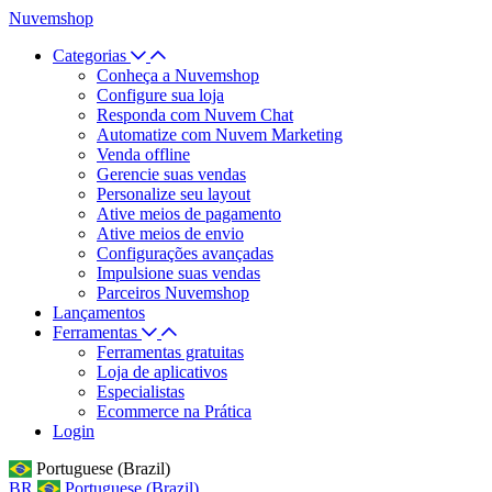
Nuvemshop
Categorias
Conheça a Nuvemshop
Configure sua loja
Responda com Nuvem Chat
Automatize com Nuvem Marketing
Venda offline
Gerencie suas vendas
Personalize seu layout
Ative meios de pagamento
Ative meios de envio
Configurações avançadas
Impulsione suas vendas
Parceiros Nuvemshop
Lançamentos
Ferramentas
Ferramentas gratuitas
Loja de aplicativos
Especialistas
Ecommerce na Prática
Login
Portuguese (Brazil)
BR
Portuguese (Brazil)