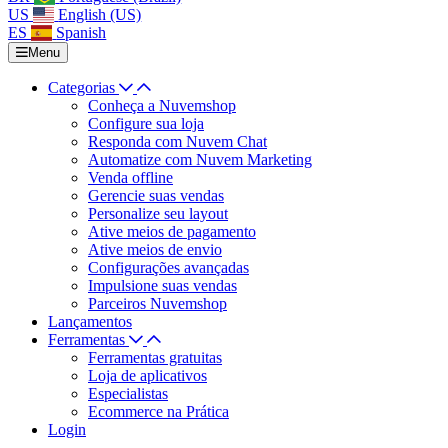
US
English (US)
ES
Spanish
Menu
Categorias
Conheça a Nuvemshop
Configure sua loja
Responda com Nuvem Chat
Automatize com Nuvem Marketing
Venda offline
Gerencie suas vendas
Personalize seu layout
Ative meios de pagamento
Ative meios de envio
Configurações avançadas
Impulsione suas vendas
Parceiros Nuvemshop
Lançamentos
Ferramentas
Ferramentas gratuitas
Loja de aplicativos
Especialistas
Ecommerce na Prática
Login