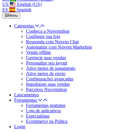
US
English (US)
ES
Spanish
Menu
Categorias
Conheça a Nuvemshop
Configure sua loja
Responda com Nuvem Chat
Automatize com Nuvem Marketing
Venda offline
Gerencie suas vendas
Personalize seu layout
Ative meios de pagamento
Ative meios de envio
Configurações avançadas
Impulsione suas vendas
Parceiros Nuvemshop
Lançamentos
Ferramentas
Ferramentas gratuitas
Loja de aplicativos
Especialistas
Ecommerce na Prática
Login