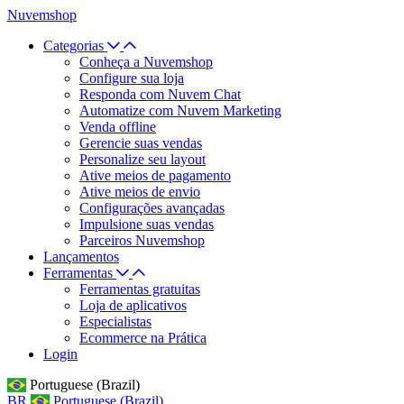
Nuvemshop
Categorias
Conheça a Nuvemshop
Configure sua loja
Responda com Nuvem Chat
Automatize com Nuvem Marketing
Venda offline
Gerencie suas vendas
Personalize seu layout
Ative meios de pagamento
Ative meios de envio
Configurações avançadas
Impulsione suas vendas
Parceiros Nuvemshop
Lançamentos
Ferramentas
Ferramentas gratuitas
Loja de aplicativos
Especialistas
Ecommerce na Prática
Login
Portuguese (Brazil)
BR
Portuguese (Brazil)