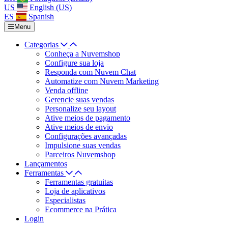
US
English (US)
ES
Spanish
Menu
Categorias
Conheça a Nuvemshop
Configure sua loja
Responda com Nuvem Chat
Automatize com Nuvem Marketing
Venda offline
Gerencie suas vendas
Personalize seu layout
Ative meios de pagamento
Ative meios de envio
Configurações avançadas
Impulsione suas vendas
Parceiros Nuvemshop
Lançamentos
Ferramentas
Ferramentas gratuitas
Loja de aplicativos
Especialistas
Ecommerce na Prática
Login