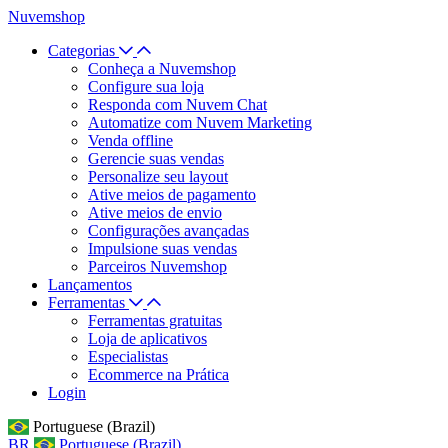
Nuvemshop
Categorias
Conheça a Nuvemshop
Configure sua loja
Responda com Nuvem Chat
Automatize com Nuvem Marketing
Venda offline
Gerencie suas vendas
Personalize seu layout
Ative meios de pagamento
Ative meios de envio
Configurações avançadas
Impulsione suas vendas
Parceiros Nuvemshop
Lançamentos
Ferramentas
Ferramentas gratuitas
Loja de aplicativos
Especialistas
Ecommerce na Prática
Login
Portuguese (Brazil)
BR
Portuguese (Brazil)