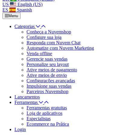
US
English (US)
ES
Spanish
Menu
Categorias
Conheça a Nuvemshop
Configure sua loja
Responda com Nuvem Chat
Automatize com Nuvem Marketing
Venda offline
Gerencie suas vendas
Personalize seu layout
Ative meios de pagamento
Ative meios de envio
Configurações avançadas
Impulsione suas vendas
Parceiros Nuvemshop
Lançamentos
Ferramentas
Ferramentas gratuitas
Loja de aplicativos
Especialistas
Ecommerce na Prática
Login