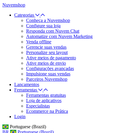
Nuvemshop
Categorias
Conheça a Nuvemshop
Configure sua loja
Responda com Nuvem Chat
Automatize com Nuvem Marketing
Venda offline
Gerencie suas vendas
Personalize seu layout
Ative meios de pagamento
Ative meios de envio
Configurações avançadas
Impulsione suas vendas
Parceiros Nuvemshop
Lançamentos
Ferramentas
Ferramentas gratuitas
Loja de aplicativos
Especialistas
Ecommerce na Prática
Login
Portuguese (Brazil)
BR
Portuguese (Brazil)