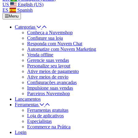
US
English (US)
ES
Spanish
Menu
Categorias
Conheça a Nuvemshop
Configure sua loja
Responda com Nuvem Chat
Automatize com Nuvem Marketing
Venda offline
Gerencie suas vendas
Personalize seu layout
Ative meios de pagamento
Ative meios de envio
Configurações avançadas
Impulsione suas vendas
Parceiros Nuvemshop
Lançamentos
Ferramentas
Ferramentas gratuitas
Loja de aplicativos
Especialistas
Ecommerce na Prática
Login