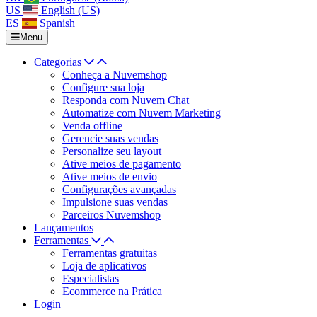
US
English (US)
ES
Spanish
Menu
Categorias
Conheça a Nuvemshop
Configure sua loja
Responda com Nuvem Chat
Automatize com Nuvem Marketing
Venda offline
Gerencie suas vendas
Personalize seu layout
Ative meios de pagamento
Ative meios de envio
Configurações avançadas
Impulsione suas vendas
Parceiros Nuvemshop
Lançamentos
Ferramentas
Ferramentas gratuitas
Loja de aplicativos
Especialistas
Ecommerce na Prática
Login