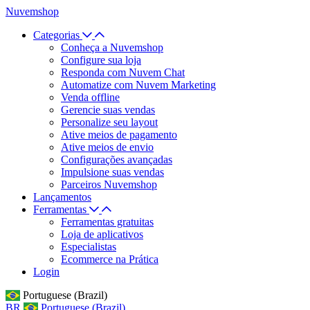
Nuvemshop
Categorias
Conheça a Nuvemshop
Configure sua loja
Responda com Nuvem Chat
Automatize com Nuvem Marketing
Venda offline
Gerencie suas vendas
Personalize seu layout
Ative meios de pagamento
Ative meios de envio
Configurações avançadas
Impulsione suas vendas
Parceiros Nuvemshop
Lançamentos
Ferramentas
Ferramentas gratuitas
Loja de aplicativos
Especialistas
Ecommerce na Prática
Login
Portuguese (Brazil)
BR
Portuguese (Brazil)