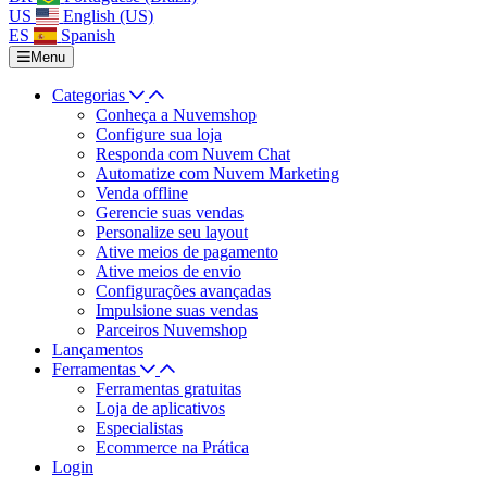
US
English (US)
ES
Spanish
Menu
Categorias
Conheça a Nuvemshop
Configure sua loja
Responda com Nuvem Chat
Automatize com Nuvem Marketing
Venda offline
Gerencie suas vendas
Personalize seu layout
Ative meios de pagamento
Ative meios de envio
Configurações avançadas
Impulsione suas vendas
Parceiros Nuvemshop
Lançamentos
Ferramentas
Ferramentas gratuitas
Loja de aplicativos
Especialistas
Ecommerce na Prática
Login