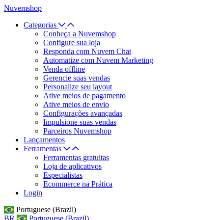
Nuvemshop
Categorias
Conheça a Nuvemshop
Configure sua loja
Responda com Nuvem Chat
Automatize com Nuvem Marketing
Venda offline
Gerencie suas vendas
Personalize seu layout
Ative meios de pagamento
Ative meios de envio
Configurações avançadas
Impulsione suas vendas
Parceiros Nuvemshop
Lançamentos
Ferramentas
Ferramentas gratuitas
Loja de aplicativos
Especialistas
Ecommerce na Prática
Login
Portuguese (Brazil)
BR
Portuguese (Brazil)