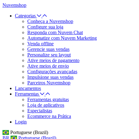
Nuvemshop
Categorias
Conheça a Nuvemshop
Configure sua loja
Responda com Nuvem Chat
Automatize com Nuvem Marketing
Venda offline
Gerencie suas vendas
Personalize seu layout
Ative meios de pagamento
Ative meios de envio
Configurações avançadas
Impulsione suas vendas
Parceiros Nuvemshop
Lançamentos
Ferramentas
Ferramentas gratuitas
Loja de aplicativos
Especialistas
Ecommerce na Prática
Login
Portuguese (Brazil)
BR
Portuguese (Brazil)