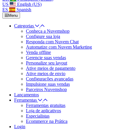
US
English (US)
ES
Spanish
Menu
Categorias
Conheça a Nuvemshop
Configure sua loja
Responda com Nuvem Chat
Automatize com Nuvem Marketing
Venda offline
Gerencie suas vendas
Personalize seu layout
Ative meios de pagamento
Ative meios de envio
Configurações avançadas
Impulsione suas vendas
Parceiros Nuvemshop
Lançamentos
Ferramentas
Ferramentas gratuitas
Loja de aplicativos
Especialistas
Ecommerce na Prática
Login