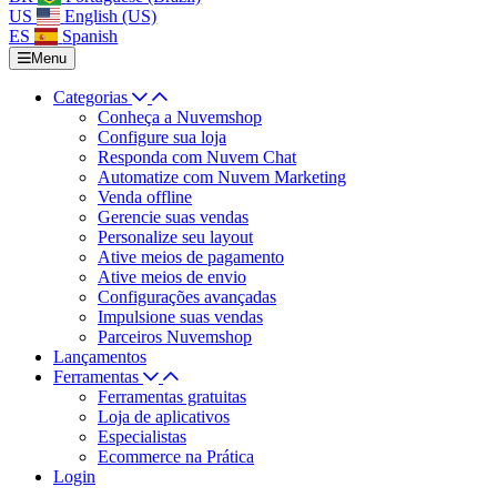
US
English (US)
ES
Spanish
Menu
Categorias
Conheça a Nuvemshop
Configure sua loja
Responda com Nuvem Chat
Automatize com Nuvem Marketing
Venda offline
Gerencie suas vendas
Personalize seu layout
Ative meios de pagamento
Ative meios de envio
Configurações avançadas
Impulsione suas vendas
Parceiros Nuvemshop
Lançamentos
Ferramentas
Ferramentas gratuitas
Loja de aplicativos
Especialistas
Ecommerce na Prática
Login