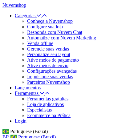
Nuvemshop
Categorias
Conheça a Nuvemshop
Configure sua loja
Responda com Nuvem Chat
Automatize com Nuvem Marketing
Venda offline
Gerencie suas vendas
Personalize seu layout
Ative meios de pagamento
Ative meios de envio
Configurações avançadas
Impulsione suas vendas
Parceiros Nuvemshop
Lançamentos
Ferramentas
Ferramentas gratuitas
Loja de aplicativos
Especialistas
Ecommerce na Prática
Login
Portuguese (Brazil)
BR
Portuguese (Brazil)